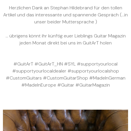
Herzlichen Dank an Stephan Hildebrand für den tollen
Artikel und das interessante und spannende Gespräch (…in
unser beider Muttersprache )
… übrigens könnt ihr künftig euer Lieblings
Guitar Magazin
jeden Monat direkt bei uns im GuitArT holen
#GuitArT
#GuitArT_HN
#SYL
#supportyourlocal
#supportyourlocaldealer
#supportyourlocalshop
#CustomGuitars
#CustomGuitarShop
#MadeInGerman
#MadeInEurope
#Guitar
#GuitarMagazin